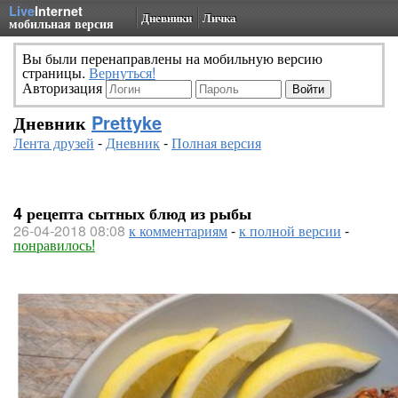
Live
Internet
Дневники
Личка
мобильная версия
Вы были перенаправлены на мобильную версию
страницы.
Вернуться!
Авторизация
Дневник
Prettyke
Лента друзей
-
Дневник
-
Полная версия
4 рецепта сытных блюд из рыбы
26-04-2018 08:08
к комментариям
-
к полной версии
-
понравилось!