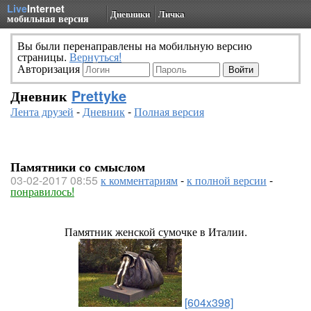
Live
Internet
Дневники
Личка
мобильная версия
Вы были перенаправлены на мобильную версию
страницы.
Вернуться!
Авторизация
Дневник
Prettyke
Лента друзей
-
Дневник
-
Полная версия
Памятники со смыслом
03-02-2017 08:55
к комментариям
-
к полной версии
-
понравилось!
Памятник женской сумочке в Италии.
[604x398]