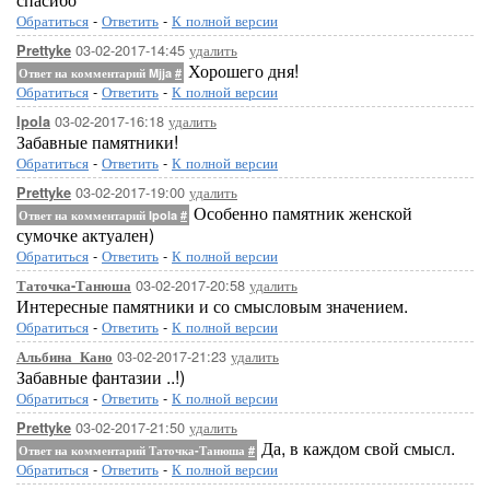
Обратиться
-
Ответить
-
К полной версии
03-02-2017-14:45
удалить
Prettyke
Хорошего дня!
Ответ на комментарий Mjja
#
Обратиться
-
Ответить
-
К полной версии
03-02-2017-16:18
удалить
Ipola
Забавные памятники!
Обратиться
-
Ответить
-
К полной версии
03-02-2017-19:00
удалить
Prettyke
Особенно памятник женской
Ответ на комментарий Ipola
#
сумочке актуален)
Обратиться
-
Ответить
-
К полной версии
03-02-2017-20:58
удалить
Таточка-Танюша
Интересные памятники и со смысловым значением.
Обратиться
-
Ответить
-
К полной версии
03-02-2017-21:23
удалить
Альбина_Кано
Забавные фантазии ..!)
Обратиться
-
Ответить
-
К полной версии
03-02-2017-21:50
удалить
Prettyke
Да, в каждом свой смысл.
Ответ на комментарий Таточка-Танюша
#
Обратиться
-
Ответить
-
К полной версии