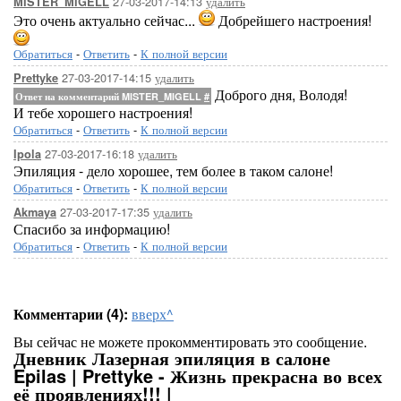
27-03-2017-14:13
удалить
MISTER_MIGELL
Это очень актуально сейчас...
Добрейшего настроения!
Обратиться
-
Ответить
-
К полной версии
27-03-2017-14:15
удалить
Prettyke
Доброго дня, Володя!
Ответ на комментарий MISTER_MIGELL
#
И тебе хорошего настроения!
Обратиться
-
Ответить
-
К полной версии
27-03-2017-16:18
удалить
Ipola
Эпиляция - дело хорошее, тем более в таком салоне!
Обратиться
-
Ответить
-
К полной версии
27-03-2017-17:35
удалить
Akmaya
Спасибо за информацию!
Обратиться
-
Ответить
-
К полной версии
Комментарии (4):
вверх^
Вы сейчас не можете прокомментировать это сообщение.
Дневник Лазерная эпиляция в салоне
Epilas | Prettyke - Жизнь прекрасна во всех
её проявлениях!!! |