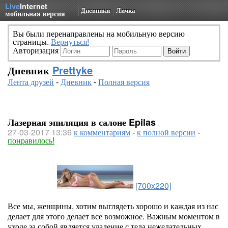
Live
Internet
Дневники
Личка
мобильная версия
Вы были перенаправлены на мобильную версию
страницы.
Вернуться!
Авторизация
Дневник
Prettyke
Лента друзей
-
Дневник
-
Полная версия
Лазерная эпиляция в салоне Epilas
27-03-2017 13:36
к комментариям
-
к полной версии
-
понравилось!
[700x220]
Все мы, женщины, хотим выглядеть хорошо и каждая из нас
делает для этого делает все возможное. Важным моментом в
уходе за собой является удаление с тела нежелательных