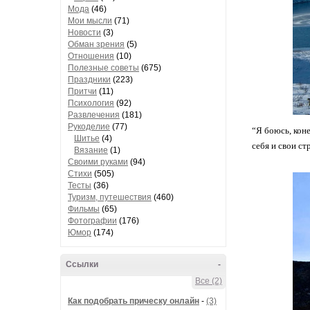
Мода
(46)
Мои мысли
(71)
Новости
(3)
Обман зрения
(5)
Отношения
(10)
Полезные советы
(675)
Праздники
(223)
Притчи
(11)
Психология
(92)
Развлечения
(181)
Рукоделие
(77)
“Я боюсь, кон
Шитье
(4)
себя и свои ст
Вязание
(1)
Своими руками
(94)
Стихи
(505)
Тесты
(36)
Туризм, путешествия
(460)
Фильмы
(65)
Фотографии
(176)
Юмор
(174)
Ссылки
-
Все (2)
Как подобрать прическу онлайн
-
(3)