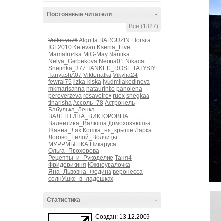
Постоянные читатели
-
Все (1827)
Valkiriya76
Algutta
BARGUZIN
Florsita
IGL2010
Ketevan
Ksenia_Live
MamaIro4ka
MiG-May
Naniika
Nelya_Gerbekova
Neona01
Nikacat
Snejinka_377
TANKED_ROSE
TATYSIY
TanyashA07
Viktorialka
Vikylia24
fewral75
lizka-kiska
lyudmilakedinova
mkmarisanna
nataurinko
panolena
pereverzeva
rosavetrov
ruox
snegkaa
tinarisha
Ассоль_78
Астронель
Бабулька_Ленка
ВАЛЕНТИНА_ВИКТОРОВНА
Валентина_Валюша
Домохозяюшка
Жанна_Лях
Кошка_на_крыше
Ларса
Логово_Белой_Волчицы
МУРРМЫШКА
Никаруса
Ольга_Прохорова
Рецепты_и_Рукоделие
Таня4
Фридерикиня
Южноуралочка
Яна_Львовна_Федина
веронесса
солнУшко_в_ладошках
Статистика
-
Создан: 13.12.2009