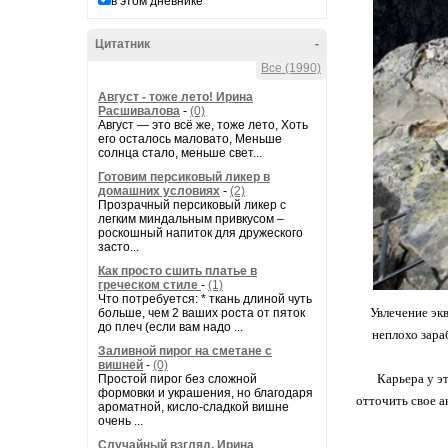
в этом дневнике
Цитатник
-
Все (1990)
Август - тоже лето! Ирина
Расшивалова
-
(0)
Август — это всё же, тоже лето, Хоть
его осталось маловато, Меньше
солнца стало, меньше свет...
Готовим персиковый ликер в
домашних условиях
-
(2)
Прозрачный персиковый ликер с
легким миндальным привкусом –
роскошный напиток для дружеского
засто...
Как просто сшить платье в
греческом стиле
-
(1)
Что потребуется: * ткань длиной чуть
Увлечение эк
больше, чем 2 ваших роста от пяток
до плеч (если вам надо ...
неплохо зара
Заливной пирог на сметане с
вишней
-
(0)
Карьера у эт
Простой пирог без сложной
формовки и украшения, но благодаря
отточить свое а
ароматной, кисло-сладкой вишне
очень ...
Случайный взгляд. Ирина