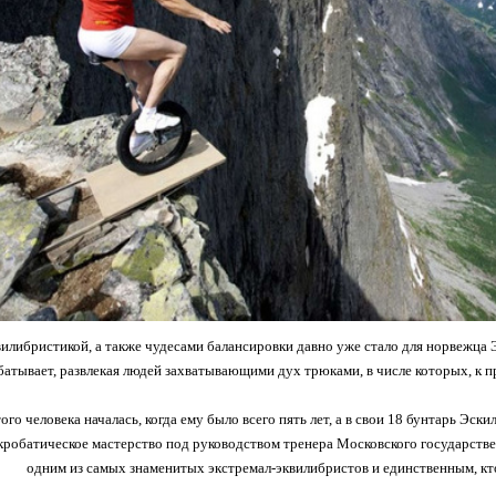
вилибристикой, а также чудесами балансировки давно уже стало для норвежца 
батывает, развлекая людей захватывающими дух трюками, в числе которых, к п
ого человека началась, когда ему было всего пять лет, а в свои 18 бунтарь Эск
кробатическое мастерство под руководством тренера Московского государстве
одним из самых знаменитых экстремал-эквилибристов и единственным, кт