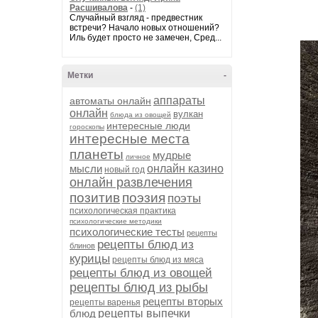
Расшивалова
-
(1)
Случайный взгляд - предвестник
встречи? Начало новых отношений?
Иль будет просто не замечен, Сред...
Метки
-
аппараты
автоматы онлайн
онлайн
вулкан
блюда из овощей
интересные люди
гороскопы
интересные места
планеты
мудрые
личное
мысли
онлайн казино
новый год
онлайн развлечения
позитив
поэзия
поэты
психологическая практика
психологические методики
психологические тесты
рецепты
рецепты блюд из
блинов
курицы
рецепты блюд из мяса
рецепты блюд из овощей
рецепты блюд из рыбы
рецепты вторых
рецепты варенья
блюд
рецепты выпечки