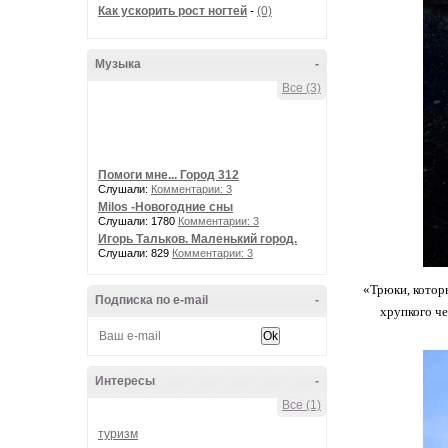
Как ускорить рост ногтей
-
(0)
Музыка
-
Все (3)
Помоги мне... Город 312
Слушали:
Комментарии: 3
Milos -Новогодние сны
Слушали: 1780
Комментарии: 3
Игорь Тальков. Маленький город.
Слушали: 829
Комментарии: 3
«Трюки, которы
Подписка по e-mail
-
хрупкого че
Интересы
-
Все (1)
туризм