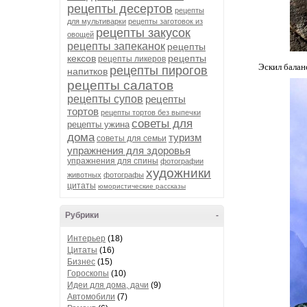
рецепты десертов
рецепты
для мультиварки
рецепты заготовок из
рецепты закусок
овощей
рецепты запеканок
рецепты
кексов
рецепты
рецепты ликеров
Эскил балан
рецепты пирогов
напитков
рецепты салатов
рецепты супов
рецепты
тортов
рецепты тортов без выпечки
советы для
рецепты ужина
дома
туризм
советы для семьи
упражнения для здоровья
упражнения для спины
фотографии
художники
животных
фотографы
цитаты
юмористические рассказы
Рубрики
-
Интерьер
(18)
Цитаты
(16)
Бизнес
(15)
Гороскопы
(10)
Идеи для дома, дачи
(9)
Автомобили
(7)