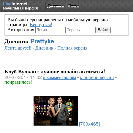
Live
Internet
Дневники
Личка
мобильная версия
Вы были перенаправлены на мобильную версию
страницы.
Вернуться!
Авторизация
Дневник
Prettyke
Лента друзей
-
Дневник
-
Полная версия
Клуб Вулкан - лучшие онлайн автоматы!
20-07-2017 11:32
к комментариям
-
к полной версии
-
понравилось!
[700x465]