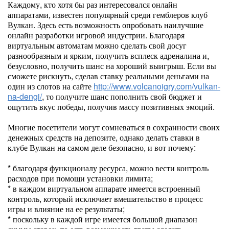
Каждому, кто хотя бы раз интересовался онлайн
аппаратами, известен популярный среди гемблеров клуб
Вулкан. Здесь есть возможность опробовать наилучшие
онлайн разработки игровой индустрии. Благодаря
виртуальным автоматам можно сделать свой досуг
разнообразным и ярким, получить всплеск адреналина и,
безусловно, получить шанс на хороший выигрыш. Если вы
сможете рискнуть, сделав ставку реальными деньгами на
один из слотов на сайте
http://www.volcanoigry.com/vulkan-
na-dengi/
, то получите шанс пополнить свой бюджет и
ощутить вкус победы, получив массу позитивных эмоций.
Многие посетители могут сомневаться в сохранности своих
денежных средств на депозите, однако делать ставки в
клубе Вулкан на самом деле безопасно, и вот почему:
* благодаря функционалу ресурса, можно вести контроль
расходов при помощи установки лимита;
* в каждом виртуальном аппарате имеется встроенный
контроль, который исключает вмешательство в процесс
игры и влияние на ее результаты;
* поскольку в каждой игре имеется большой диапазон