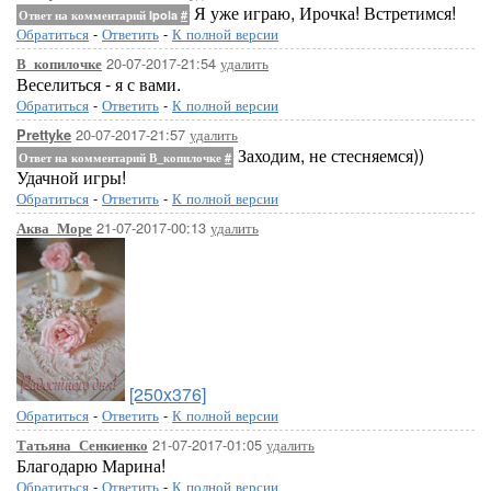
Я уже играю, Ирочка! Встретимся!
Ответ на комментарий Ipola
#
Обратиться
-
Ответить
-
К полной версии
20-07-2017-21:54
удалить
В_копилочке
Веселиться - я с вами.
Обратиться
-
Ответить
-
К полной версии
20-07-2017-21:57
удалить
Prettyke
Заходим, не стесняемся))
Ответ на комментарий В_копилочке
#
Удачной игры!
Обратиться
-
Ответить
-
К полной версии
21-07-2017-00:13
удалить
Аква_Море
[250x376]
Обратиться
-
Ответить
-
К полной версии
21-07-2017-01:05
удалить
Татьяна_Сенкиенко
Благодарю Марина!
Обратиться
-
Ответить
-
К полной версии