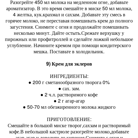
Разогрейте 450 мл молока на медленном огне, добавьте
ароматизатор. В это время смешайте в миске 50 мл молока,
4 желтка, кук.крахмал и сахзам. Добавьте эту смесь в
горячее молоко, не переставая помешивать крем до полного
загустения. Снимите с огня и продолжайте помешивать
несколько минут. Дайте остыть.Срежьте верхушку у
пирожных или профитроллей и сделайте ложкой небольшое
углубление. Начините кремом при помощи кондитерского
мешка. Поставьте в холодильник.
9) Крем для эклеров
ИНГРЕДИЕНТЫ:
● 200 г сметанообразного творога 0%
● сах. зам.
● 2 ч.л. растворимого кофе
● 2 г агар-агар
● 50-70 мл обезжиренного молока жидкого
ПРИГОТОВЛЕНИЕ:
Смешайте в большой миске творог,сахзам и растворимый
кофе.В небольшой кастрюле разогрейте молоко,добавьте
агар-агар и доведите до кипения.Снимите с огня и