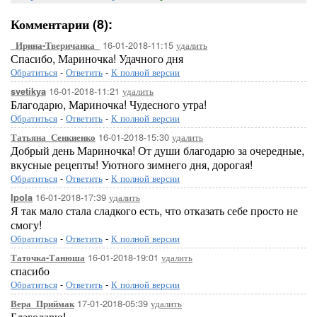
Комментарии (8):
16-01-2018-11:15
удалить
_Ирина-Тверичанка_
Спасибо, Мариночка! Удачного дня
Обратиться
-
Ответить
-
К полной версии
16-01-2018-11:21
удалить
svetikya
Благодарю, Мариночка! Чудесного утра!
Обратиться
-
Ответить
-
К полной версии
16-01-2018-15:30
удалить
Татьяна_Сенкиенко
Добрый день Мариночка! От души благодарю за очередные,
вкусные рецепты! Уютного зимнего дня, дорогая!
Обратиться
-
Ответить
-
К полной версии
16-01-2018-17:39
удалить
Ipola
Я так мало стала сладкого есть, что отказать себе просто не
смогу!
Обратиться
-
Ответить
-
К полной версии
16-01-2018-19:01
удалить
Таточка-Танюша
спасибо
Обратиться
-
Ответить
-
К полной версии
17-01-2018-05:39
удалить
Вера_Приймак
Благодарю!