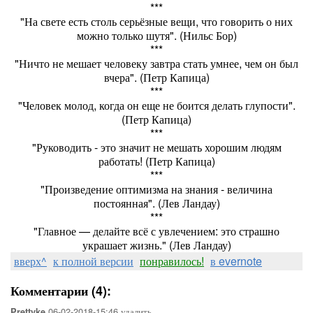
***
"На свете есть столь серьёзные вещи, что говорить о них
можно только шутя". (Нильс Бор)
***
"Ничто не мешает человеку завтра стать умнее, чем он был
вчера". (Петр Капица)
***
"Человек молод, когда он еще не боится делать глупости".
(Петр Капица)
***
"Руководить - это значит не мешать хорошим людям
работать! (Петр Капица)
***
"Произведение оптимизма на знания - величина
постоянная". (Лев Ландау)
***
"Главное — делайте всё с увлечением: это страшно
украшает жизнь." (Лев Ландау)
вверх^
к полной версии
понравилось!
в evernote
Комментарии (4):
06-02-2018-15:46
удалить
Prettyke