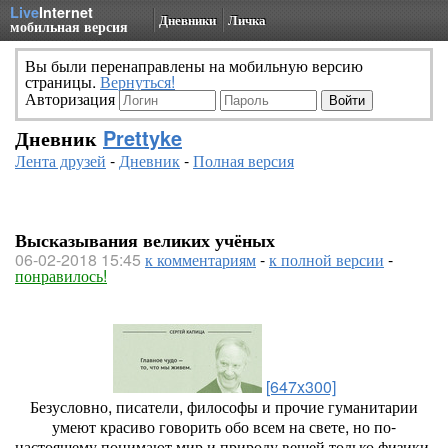
Live
Internet
Дневники
Личка
мобильная версия
Вы были перенаправлены на мобильную версию
страницы.
Вернуться!
Авторизация
Дневник
Prettyke
Лента друзей
-
Дневник
-
Полная версия
Высказывания великих учёных
06-02-2018 15:45
к комментариям
-
к полной версии
-
понравилось!
[647x300]
Безусловно, писатели, философы и прочие гуманитарии
умеют красиво говорить обо всем на свете, но по-
настоящему понимают мир и природу вещей только физики.