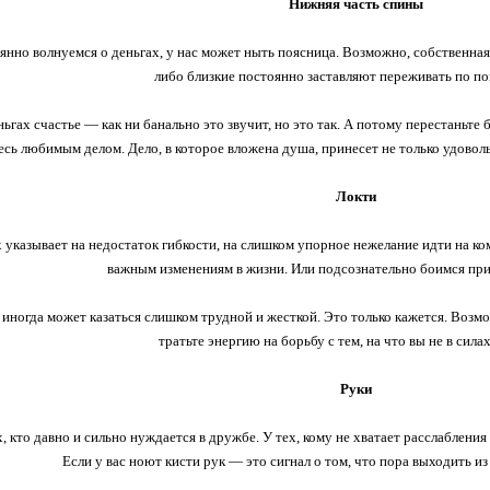
Нижняя часть спины
янно волнуемся о деньгах, у нас может ныть поясница. Возможно, собственная 
либо близкие постоянно заставляют переживать по по
ньгах счастье — как ни банально это звучит, но это так. А потому перестаньт
есь любимым делом. Дело, в которое вложена душа, принесет не только удовол
Локти
х указывает на недостаток гибкости, на слишком упорное нежелание идти на к
важным изменениям в жизни. Или подсознательно боимся прин
иногда может казаться слишком трудной и жесткой. Это только кажется. Возмо
тратьте энергию на борьбу с тем, на что вы не в сила
Руки
х, кто давно и сильно нуждается в дружбе. У тех, кому не хватает расслаблен
Если у вас ноют кисти рук — это сигнал о том, что пора выходить из