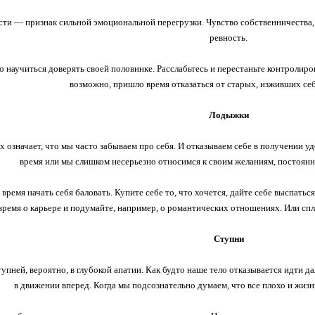
асти — признак сильной эмоциональной перегрузки. Чувство собственничеств
ревность.
научиться доверять своей половинке. Расслабьтесь и перестаньте контролиров
возможно, пришло время отказаться от старых, изживших себ
Лодыжки
х означает, что мы часто забываем про себя. И отказываем себе в получении у
время или мы слишком несерьезно относимся к своим желаниям, постоянно
ремя начать себя баловать. Купите себе то, что хочется, дайте себе выспатьс
время о карьере и подумайте, например, о романтических отношениях. Или сп
Ступни
упней, вероятно, в глубокой апатии. Как будто наше тело отказывается идти д
в движении вперед. Когда мы подсознательно думаем, что все плохо и жизнь