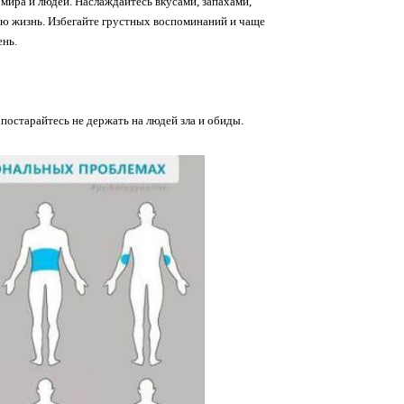
мира и людей. Наслаждайтесь вкусами, запахами,
ою жизнь. Избегайте грустных воспоминаний и чаще
ень.
остарайтесь не держать на людей зла и обиды.