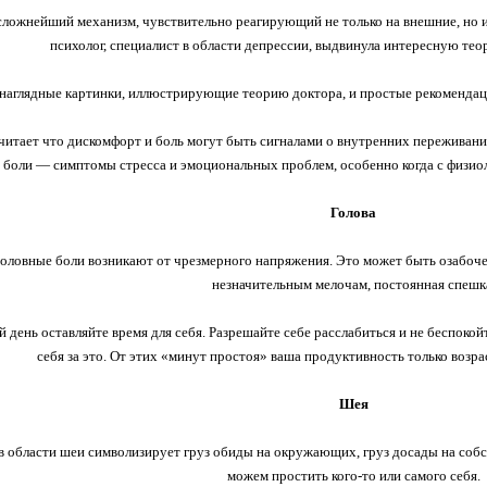
ложнейший механизм, чувствительно реагирующий не только на внешние, но и
психолог, специалист в области депрессии, выдвинула интересную тео
наглядные картинки, иллюстрирующие теорию доктора, и простые рекомендац
читает что дискомфорт и боль могут быть сигналами о внутренних переживан
боли — симптомы стресса и эмоциональных проблем, особенно когда с физиол
Голова
оловные боли возникают от чрезмерного напряжения. Это может быть озабоче
незначительным мелочам, постоянная спешк
день оставляйте время для себя. Разрешайте себе расслабиться и не беспокойт
себя за это. От этих «минут простоя» ваша продуктивность только возраст
Шея
 области шеи символизирует груз обиды на окружающих, груз досады на собс
можем простить кого-то или самого себя.