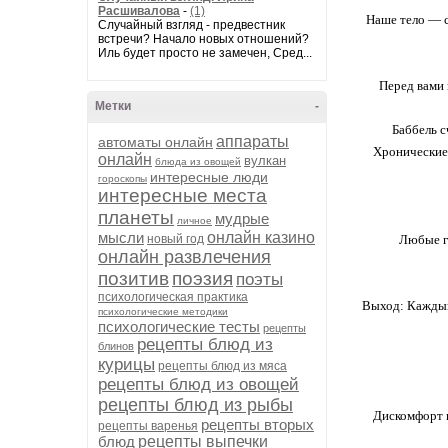
Расшивалова
-
(1)
Наше тело — с
Случайный взгляд - предвестник
встречи? Начало новых отношений?
Иль будет просто не замечен, Сред...
Перед вами 
Метки
-
Баббель с
аппараты
автоматы онлайн
Хронические 
онлайн
вулкан
блюда из овощей
интересные люди
гороскопы
интересные места
планеты
мудрые
личное
мысли
онлайн казино
новый год
Любые г
онлайн развлечения
позитив
поэзия
поэты
психологическая практика
Выход: Каждый 
психологические методики
психологические тесты
рецепты
рецепты блюд из
блинов
курицы
рецепты блюд из мяса
рецепты блюд из овощей
рецепты блюд из рыбы
Дискомфорт в
рецепты вторых
рецепты варенья
блюд
рецепты выпечки