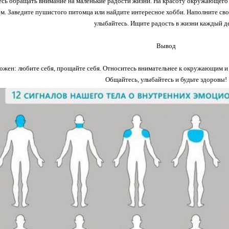
сь обращать внимание на маленькие радости жизни. На красоту окружающего 
ем. Заведите пушистого питомца или найдите интересное хобби. Наполните св
улыбайтесь. Ищите радость в жизни каждый д
Вывод
жен: любите себя, прощайте себя. Относитесь внимательнее к окружающим и п
Общайтесь, улыбайтесь и будьте здоровы!