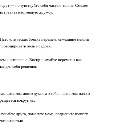
онцерт — почувствуйте себя частью толпы. Смелее
о встретить настоящую дружбу.
Патологическая боязнь перемен, нежелание менять
провоцировать боль в бедрах.
тем и интересна. Воспринимайте перемены как
ые для себя решения.
да мы слишком много думаем о себе и слишком мало о
ращается вокруг нас.
лушайте друга, помогите маме, подмените коллегу.
еятельностью.