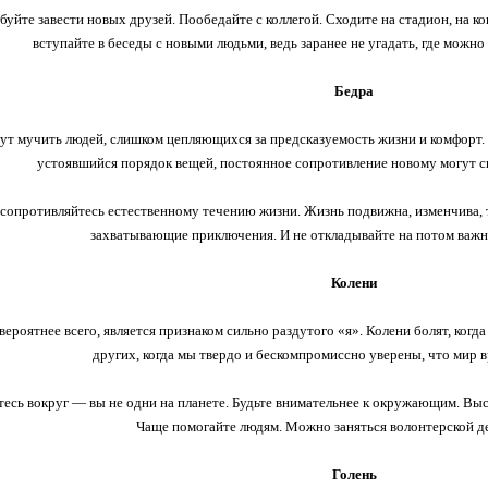
уйте завести новых друзей. Пообедайте с коллегой. Сходите на стадион, на к
вступайте в беседы с новыми людьми, ведь заранее не угадать, где можн
Бедра
ут мучить людей, слишком цепляющихся за предсказуемость жизни и комфорт. 
устоявшийся порядок вещей, постоянное сопротивление новому могут с
сопротивляйтесь естественному течению жизни. Жизнь подвижна, изменчива, 
захватывающие приключения. И не откладывайте на потом важн
Колени
 вероятнее всего, является признаком сильно раздутого «я». Колени болят, ког
других, когда мы твердо и бескомпромиссно уверены, что мир в
есь вокруг — вы не одни на планете. Будьте внимательнее к окружающим. Выс
Чаще помогайте людям. Можно заняться волонтерской д
Голень