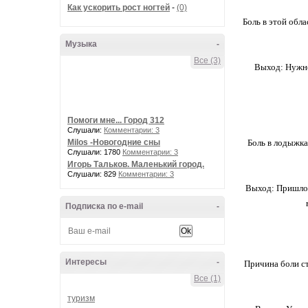
Как ускорить рост ногтей
-
(0)
Боль в этой обл
Музыка
-
Все (3)
Выход: Нужно 
Помоги мне... Город 312
Слушали:
Комментарии: 3
Milos -Новогодние сны
Боль в лодыжка
Слушали: 1780
Комментарии: 3
Игорь Тальков. Маленький город.
Слушали: 829
Комментарии: 3
Выход: Пришло в
Подписка по e-mail
-
Интересы
-
Причина боли ст
Все (1)
туризм