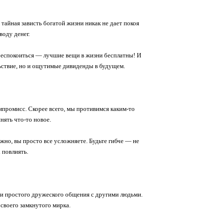
тайная зависть богатой жизни никак не дает покоя
воду денег.
е беспокоиться — лучшие вещи в жизни бесплатны! И
ьствие, но и ощутимые дивиденды в будущем.
омпромисс. Скорее всего, мы противимся каким-то
ять что-то новое.
жно, вы просто все усложняете. Будьте гибче — не
х повлиять.
ия и простого дружеского общения с другими людьми.
 своего замкнутого мирка.