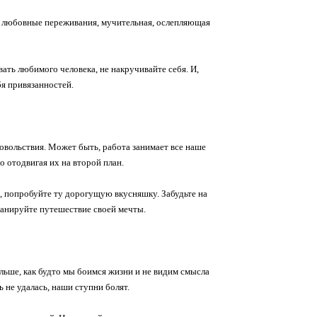
а, любовные переживания, мучительная, ослепляющая
ать любимого человека, не накручивайте себя. И,
я привязанностей.
довольствия. Может быть, работа занимает все наше
 отодвигая их на второй план.
я, попробуйте ту дорогущую вкусняшку. Забудьте на
ланируйте путешествие своей мечты.
альше, как будто мы боимся жизни и не видим смысла
 не удалась, наши ступни болят.