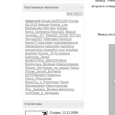
Выход: Учите
ветром и солнц
Постоянные читатели
-
Все (1827)
Valkiriya76
Algutta
BARGUZIN
Florsita
IGL2010
Ketevan
Ksenia_Live
MamaIro4ka
MiG-May
Naniika
Nelya_Gerbekova
Neona01
Nikacat
Вывод несло
Snejinka_377
TANKED_ROSE
TATYSIY
TanyashA07
Viktorialka
Vikylia24
fewral75
lizka-kiska
lyudmilakedinova
mkmarisanna
nataurinko
panolena
pereverzeva
rosavetrov
ruox
snegkaa
tinarisha
Ассоль_78
Астронель
Бабулька_Ленка
ВАЛЕНТИНА_ВИКТОРОВНА
Валентина_Валюша
Домохозяюшка
Жанна_Лях
Кошка_на_крыше
Ларса
Логово_Белой_Волчицы
МУРРМЫШКА
Никаруса
Ольга_Прохорова
Рецепты_и_Рукоделие
Таня4
Фридерикиня
Южноуралочка
Яна_Львовна_Федина
веронесса
солнУшко_в_ладошках
Статистика
-
Создан: 13.12.2009