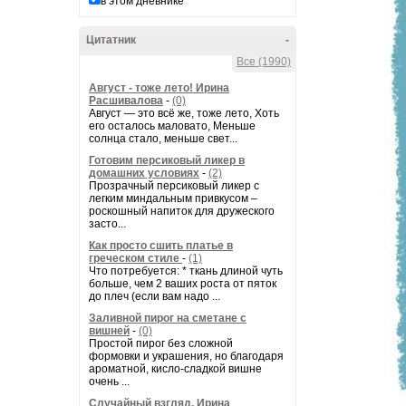
в этом дневнике
Цитатник
-
Все (1990)
Август - тоже лето! Ирина
Расшивалова
-
(0)
Август — это всё же, тоже лето, Хоть
его осталось маловато, Меньше
солнца стало, меньше свет...
Готовим персиковый ликер в
домашних условиях
-
(2)
Прозрачный персиковый ликер с
легким миндальным привкусом –
роскошный напиток для дружеского
засто...
Как просто сшить платье в
греческом стиле
-
(1)
Что потребуется: * ткань длиной чуть
больше, чем 2 ваших роста от пяток
до плеч (если вам надо ...
Заливной пирог на сметане с
вишней
-
(0)
Простой пирог без сложной
формовки и украшения, но благодаря
ароматной, кисло-сладкой вишне
очень ...
Случайный взгляд. Ирина