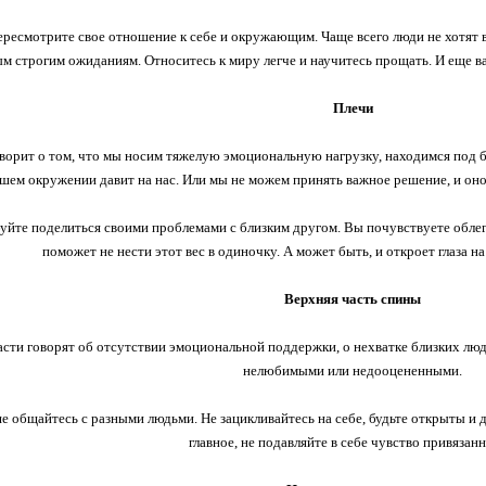
ресмотрите свое отношение к себе и окружающим. Чаще всего люди не хотят в
м строгим ожиданиям. Относитесь к миру легче и научитесь прощать. И еще в
Плечи
оворит о том, что мы носим тяжелую эмоциональную нагрузку, находимся под
ашем окружении давит на нас. Или мы не можем принять важное решение, и он
йте поделиться своими проблемами с близким другом. Вы почувствуете облег
поможет не нести этот вес в одиночку. А может быть, и откроет глаза 
Верхняя часть спины
ласти говорят об отсутствии эмоциональной поддержки, о нехватке близких лю
нелюбимыми или недооцененными.
 общайтесь с разными людьми. Не зацикливайтесь на себе, будьте открыты и 
главное, не подавляйте в себе чувство привязанн