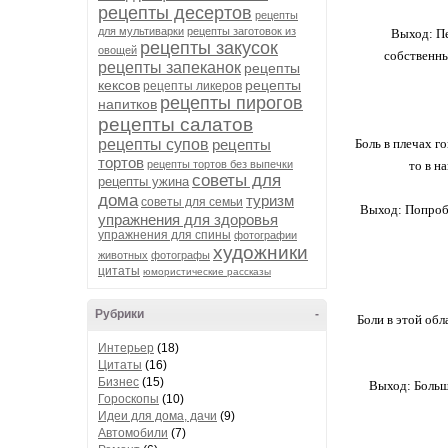
рецепты десертов
рецепты
для мультиварки
рецепты заготовок из
Выход: Пе
рецепты закусок
овощей
собственны
рецепты запеканок
рецепты
кексов
рецепты
рецепты ликеров
рецепты пирогов
напитков
рецепты салатов
рецепты супов
рецепты
Боль в плечах г
тортов
рецепты тортов без выпечки
то в н
советы для
рецепты ужина
дома
туризм
советы для семьи
Выход: Попробу
упражнения для здоровья
упражнения для спины
фотографии
художники
животных
фотографы
цитаты
юмористические рассказы
Рубрики
-
Боли в этой об
Интерьер
(18)
Цитаты
(16)
Бизнес
(15)
Выход: Больше
Гороскопы
(10)
Идеи для дома, дачи
(9)
Автомобили
(7)