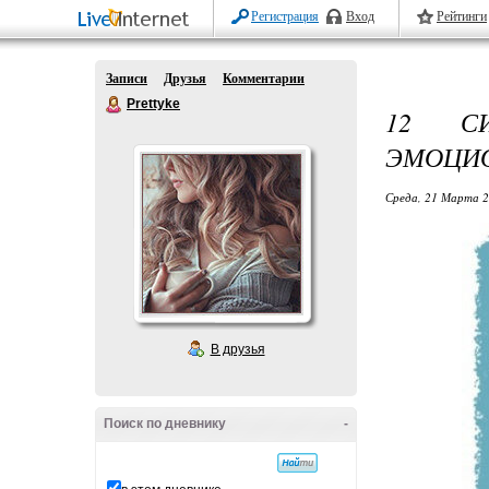
Регистрация
Вход
Рейтинги
Записи
Друзья
Комментарии
Prettyke
12 С
ЭМОЦИ
Среда, 21 Марта 2
В друзья
Поиск по дневнику
-