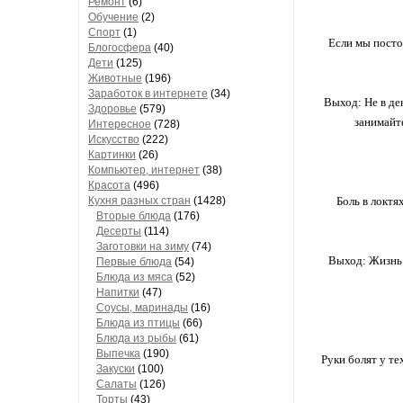
Ремонт
(6)
Обучение
(2)
Спорт
(1)
Если мы посто
Блогосфера
(40)
Дети
(125)
Животные
(196)
Заработок в интернете
(34)
Выход: Не в де
Здоровье
(579)
занимайт
Интересное
(728)
Искусство
(222)
Картинки
(26)
Компьютер, интернет
(38)
Красота
(496)
Кухня разных стран
(1428)
Боль в локтя
Вторые блюда
(176)
Десерты
(114)
Заготовки на зиму
(74)
Выход: Жизнь 
Первые блюда
(54)
Блюда из мяса
(52)
Напитки
(47)
Соусы, маринады
(16)
Блюда из птицы
(66)
Блюда из рыбы
(61)
Выпечка
(190)
Руки болят у те
Закуски
(100)
Салаты
(126)
Торты
(43)