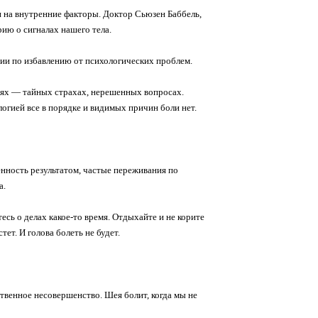
 на внутренние факторы. Доктор Сьюзен Баббель,
рию о сигналах нашего тела.
ии по избавлению от психологических проблем.
иях — тайных страхах, нерешенных вопросах.
огией все в порядке и видимых причин боли нет.
нность результатом, частые переживания по
а.
есь о делах какое-то время. Отдыхайте и не корите
ет. И голова болеть не будет.
твенное несовершенство. Шея болит, когда мы не